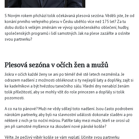
S Novým rokem přichází tolik očekávaná plesová sezóna. Věděli jste, že od
konání prvního veřejného plesu v Česku uběhlo více než 175 let? Za tu
dobu došlo k velkým změnám ve vývoji společenského oblečení, hudby,
společenských programů i lidí samotných. Jak na plese zazáříte a oslníte
svou partnerku?
Plesová sezóna v očích žen a mužů
Jiskra v očích každé ženy se ani po téměř dvě stě letech nezměnila. Je
odrazem nadšení z možnosti obléknout si ty nejlepší šaty a doplňky, zajít si
ke kadeřníkovi a být hvězdou tanečního sálu. Všední dny nenabízí ženám
tolik příležitostí, aby se mohly vžít do role princezen a dopřály si tolik
pozornosti.
A co na to pánové? Muži ne vždy sdílejí toto nadšení. Jsou často podrobeni
nárokům partnerky, aby byli na slavnostní události dokonale sladěni a pro
některé z nich je to noční můrou. Patříte taky mezi muže, kteří se orosí už
jen při samotné myšlence na zkoušení nové pánské košile?
Věřte, že pečlivý výběr košile se vám vyplatí. Učiníte svou partnerku