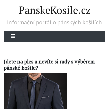
PanskeKosile.cz
Informační portál o pánských košilích
Jdete na ples a nevíte si rady s výběrem
pánské košile?