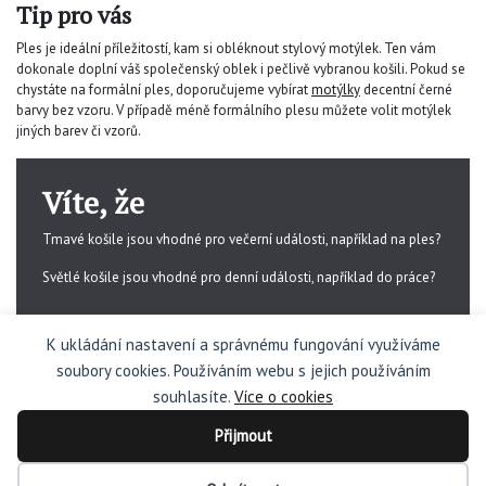
Tip pro vás
Ples je ideální příležitostí, kam si obléknout stylový motýlek. Ten vám
dokonale doplní váš společenský oblek i pečlivě vybranou košili. Pokud se
chystáte na formální ples, doporučujeme vybírat
motýlky
decentní černé
barvy bez vzoru. V případě méně formálního plesu můžete volit motýlek
jiných barev či vzorů.
Víte, že
Tmavé košile jsou vhodné pro večerní události, například na ples?
Světlé košile jsou vhodné pro denní události, například do práce?
K ukládání nastavení a správnému fungování využíváme
soubory cookies. Používáním webu s jejich používáním
souhlasíte.
Více o cookies
© 2026 panskekosile.cz. Všechna práva vyhrazena.
Kopírování, zvěřejňování textů či fotografií je povoleno pouze s jeho
Přijmout
souhlasem.