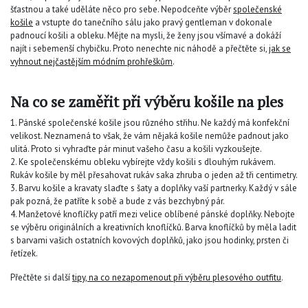
šťastnou a také uděláte něco pro sebe. Nepodceňte výběr
společenské
košile
a vstupte do tanečního sálu jako pravý gentleman v dokonale
padnoucí košili a obleku. Mějte na mysli, že ženy jsou všímavé a dokáží
najít i sebemenší chybičku. Proto nenechte nic náhodě a přečtěte si,
jak se
vyhnout nejčastějším módním prohřeškům
.
Na co se zaměřit při výběru košile na ples
1. Pánské společenské košile jsou různého střihu. Ne každý má konfekční
velikost. Neznamená to však, že vám nějaká košile nemůže padnout jako
ulitá. Proto si vyhraďte pár minut vašeho času a košili vyzkoušejte.
2. Ke společenskému obleku vybírejte vždy košili s dlouhým rukávem.
Rukáv košile by měl přesahovat rukáv saka zhruba o jeden až tři centimetry.
3. Barvu košile a kravaty slaďte s šaty a doplňky vaší partnerky. Každý v sále
pak pozná, že patříte k sobě a bude z vás bezchybný pár.
4. Manžetové knoflíčky patří mezi velice oblíbené pánské doplňky. Nebojte
se výběru originálních a kreativních knoflíčků. Barva knoflíčků by měla ladit
s barvami vašich ostatních kovových doplňků, jako jsou hodinky, prsten či
řetízek.
Přečtěte si další
tipy, na co nezapomenout při výběru plesového outfitu
.