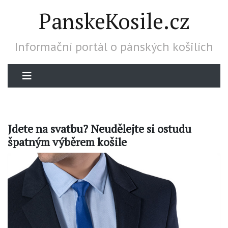
PanskeKosile.cz
Informační portál o pánských košilích
Jdete na svatbu? Neudělejte si ostudu
špatným výběrem košile