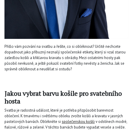
Přišlo vám pozvání na svatbu a řešíte, co si obléknout? Určitě nechcete
dopadnout jako příbuzný neznalý společenské etikety, který si vzal starou
zašedlou košili a křiklavou kravatu s obrázky. Mezi ostatními hosty pak
působil nevkusně, a ještě pokazil svatební fotky nevěsty a ženicha. Jak se
správně obléknout a neudělat si ostudu?
Jakou vybrat barvu košile pro svatebního
hosta
Svatba je radostná událost, které je potřeba přizpůsobit barevnost
oblečení. K tmavému i světlému obleku zvolte košili a kravatu v jasných
pastelových barvách. Oblékněte si
společenskou košili
v odstínech modré,
fialové, růžové a zelené. V těchto barvách budete vypadat vesele a svěže.