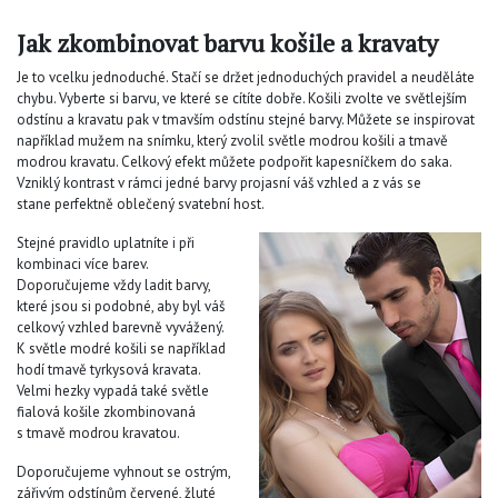
Jak zkombinovat barvu košile a kravaty
Je to vcelku jednoduché. Stačí se držet jednoduchých pravidel a neuděláte
chybu. Vyberte si barvu, ve které se cítíte dobře. Košili zvolte ve světlejším
odstínu a kravatu pak v tmavším odstínu stejné barvy. Můžete se inspirovat
například mužem na snímku, který zvolil světle modrou košili a tmavě
modrou kravatu. Celkový efekt můžete podpořit kapesníčkem do saka.
Vzniklý kontrast v rámci jedné barvy projasní váš vzhled a z vás se
stane perfektně oblečený svatební host.
Stejné pravidlo uplatníte i při
kombinaci více barev.
Doporučujeme vždy ladit barvy,
které jsou si podobné, aby byl váš
celkový vzhled barevně vyvážený.
K světle modré košili se například
hodí tmavě tyrkysová kravata.
Velmi hezky vypadá také světle
fialová košile zkombinovaná
s tmavě modrou kravatou.
Doporučujeme vyhnout se ostrým,
zářivým odstínům červené, žluté