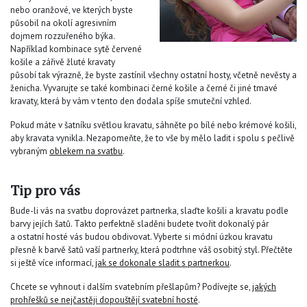
nebo oranžové, ve kterých byste
působil na okolí agresivním
dojmem rozzuřeného býka.
Například kombinace sytě červené
košile a zářivě žluté kravaty
působí tak výrazně, že byste zastínil všechny ostatní hosty, včetně nevěsty a
ženicha. Vyvarujte se také kombinaci černé košile a černé či jiné tmavé
kravaty, která by vám v tento den dodala spíše smuteční vzhled.
Pokud máte v šatníku světlou kravatu, sáhněte po bílé nebo krémové košili,
aby kravata vynikla. Nezapomeňte, že to vše by mělo ladit i spolu s pečlivě
vybraným
oblekem na svatbu
.
Tip pro vás
Bude-li vás na svatbu doprovázet partnerka, slaďte košili a kravatu podle
barvy jejích šatů. Takto perfektně sladěni budete tvořit dokonalý pár
a ostatní hosté vás budou obdivovat. Vyberte si módní úzkou kravatu
přesně k barvě šatů vaší partnerky, která podtrhne váš osobitý styl. Přečtěte
si ještě více informací,
jak se dokonale sladit s partnerkou
.
Chcete se vyhnout i dalším svatebním přešlapům? Podívejte se,
jakých
prohřešků se nejčastěji dopouštějí svatební hosté
.