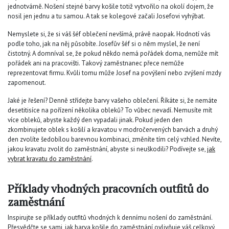
jednotvárně. Nošení stejné barvy košile totiž vytvořilo na okolí dojem, že
nosil jen jednu a tu samou. A tak se kolegové začali Josefovi vyhýbat.
Nemyslete si, že si váš šéf oblečení nevšímá, právě naopak. Hodnotí vás
podle toho, jak na něj působíte. Josefův šéf si o něm myslel, že není
čistotný. A domníval se, že pokud někdo nemá pořádek doma, nemůže mít
pořádek ani na pracovišti. Takový zaměstnanec přece nemůže
reprezentovat firmu. Kvůli tomu může Josef na povýšení nebo zvýšení mzdy
zapomenout.
Jaké je řešení? Denně střídejte barvy vašeho oblečení. Říkáte si, že nemáte
desetitisíce na pořízení několika obleků? To vůbec nevadí. Nemusíte mít
více obleků, abyste každý den vypadali jinak. Pokud jeden den
zkombinujete oblek s košilí a kravatou v modročervených barvách a druhý
den zvolíte šedobílou barevnou kombinaci, změníte tím celý vzhled. Nevíte,
jakou kravatu zvolit do zaměstnání, abyste si neuškodili? Podívejte se,
j
ak
vybrat kravatu do zaměstnání
.
Příklady vhodných pracovních outfitů do
zaměstnání
Inspirujte se příklady outfitů vhodných k dennímu nošení do zaměstnání.
Přesvědčte se sami, jak barva košile do zaměstnání ovlivňuje váš celkový