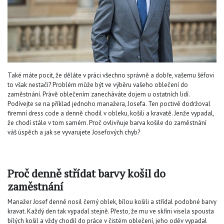
Také máte pocit, že děláte v práci všechno správně a dobře, vašemu šéfovi
to však nestačí? Problém může být ve výběru vašeho oblečení do
zaměstnání. Právě oblečením zanecháváte dojem u ostatních lidí.
Podívejte se na příklad jednoho manažera, Josefa. Ten poctivě dodržoval
firemní dress code a denně chodil v obleku, košili a kravatě. Jenže vypadal,
že chodí stále v tom samém. Proč ovlivňuje barva košile do zaměstnání
váš úspěch a jak se vyvarujete Josefových chyb?
Proč denně střídat barvy košil do
zaměstnání
Manažer Josef denně nosil černý oblek, bílou košili a střídal podobné barvy
kravat. Každý den tak vypadal stejně. Přesto, že mu ve skříni visela spousta
bílých košil a vždy chodil do práce v čistém oblečení, jeho oděv vypadal