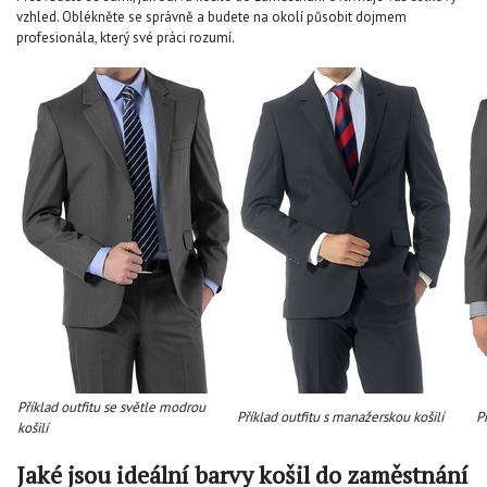
vzhled. Oblékněte se správně a budete na okolí působit dojmem
profesionála, který své práci rozumí.
Příklad outfitu se světle modrou
Příklad outfitu
s manažerskou košilí
Přík
košilí
Jaké jsou ideální barvy košil do zaměstnání