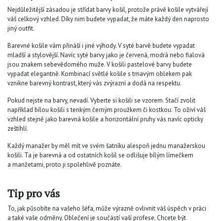
Nejdůležitější zásadou je střídat barvy košil, protože právě košile vytvářejí
váš celkový vzhled. Díky nim budete vypadat, že máte každý den naprosto
jiný outfit.
Barevné košile vám přináší i jiné výhody. V syté barvě budete vypadat
mladší a stylovější. Navíc syté barvy jako je červená, modrá nebo fialová
jsou znakem sebevědomého muže. V košili pastelové barvy budete
vypadat elegantně. Kombinací světlé košile s tmavým oblekem pak
vznikne barevný kontrast, který vás zvýrazní a dodá na respektu.
Pokud nejste na barvy, nevadí. Vyberte si košili se vzorem. Stačí zvolit
například bílou košili s tenkým černým proužkem či kostkou. To oživí váš
vzhled stejně jako barevná košile a horizontální pruhy vás navíc opticky
zeštíhlí.
Každý manažer by měl mít ve svém šatníku alespoň jednu manažerskou
košili. Ta je barevná a od ostatních košil se odlišuje bílým límečkem
a manžetami, proto ji spolehlivě poznáte.
Tip pro vás
To, jak působíte na vašeho šéfa, může výrazně ovlivnit váš úspěch v práci
a také vaše odměny. Oblečení je součástí vaší profese. Chcete být